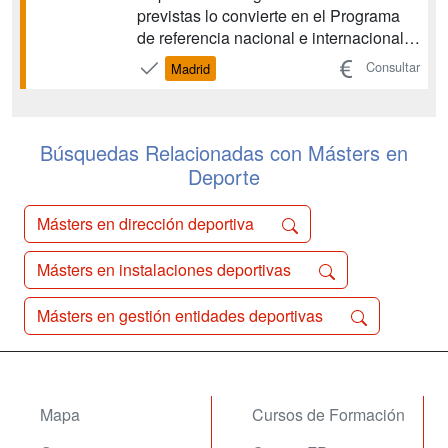
previstas lo convierte en el Programa
de referencia nacional e internacional,
nace con el objeto de desarrollar
Consultar
Madrid
profesionales investigadores
especializados en este sector y ser, al
mismo tiempo, un paso previo para la
formación de ...
Búsquedas Relacionadas con Másters en
Deporte
Másters en dirección deportiva
Másters en instalaciones deportivas
Másters en gestión entidades deportivas
Mapa
Cursos de Formación