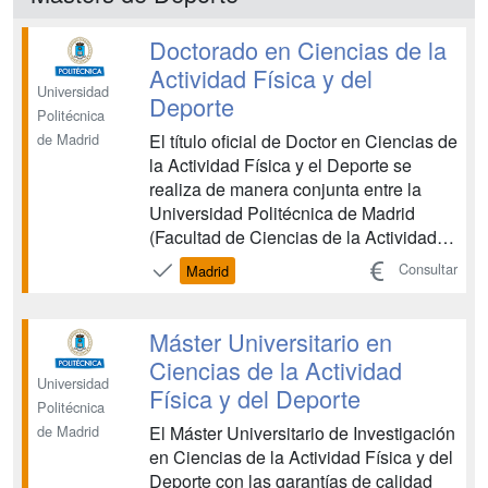
Doctorado en Ciencias de la
Actividad Física y del
Universidad
Deporte
Politécnica
El título oficial de Doctor en Ciencias de
de Madrid
la Actividad Física y el Deporte se
realiza de manera conjunta entre la
Universidad Politécnica de Madrid
(Facultad de Ciencias de la Actividad
Física y el Deporte – INEF) y la
Consultar
Madrid
Universidad Autónoma de Madrid
(Departamento de Educación Física,
Deporte y Motricidad Humana. Facultad
Máster Universitario en
de Formación de Profesorad...
Ciencias de la Actividad
Universidad
Física y del Deporte
Politécnica
El Máster Universitario de Investigación
de Madrid
en Ciencias de la Actividad Física y del
Deporte con las garantías de calidad