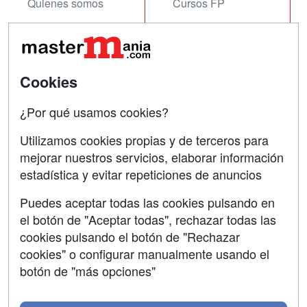
Quienes somos
Cursos FP
Tarifas publicidad
Conferencias
Acceso Usuarios
Carreras
Universitarias
Cookies
Acceso Centros
Oposiciones
¿Por qué usamos cookies?
SÍGUENOS EN:
Contactar
Utilizamos cookies propias y de terceros para
mejorar nuestros servicios, elaborar información
Confidencialidad
estadística y evitar repeticiones de anuncios
Aviso legal
Puedes aceptar todas las cookies pulsando en
Copyleft
el botón de "Aceptar todas", rechazar todas las
cookies pulsando el botón de "Rechazar
cookies" o configurar manualmente usando el
botón de "más opciones"
Grupo formazion: