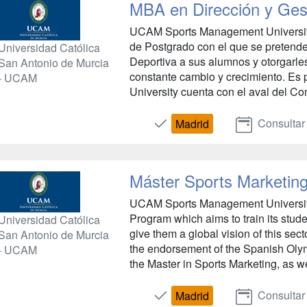
MBA en Dirección y Ges
UCAM Sports Management University
de Postgrado con el que se pretende
Universidad Católica
Deportiva a sus alumnos y otorgarles
San Antonio de Murcia
constante cambio y crecimiento. E
- UCAM
University cuenta con el aval del Co
Consultar
Madrid
Máster Sports Marketin
UCAM Sports Management University
Program which aims to train its stude
Universidad Católica
give them a global vision of this sec
San Antonio de Murcia
the endorsement of the Spanish Oly
- UCAM
the Master in Sports Marketing, as wel
Consultar
Madrid