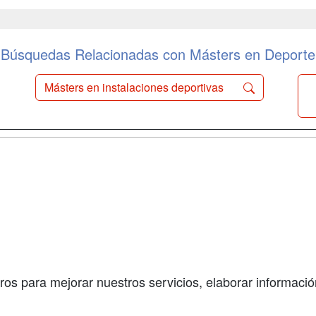
Búsquedas Relacionadas con Másters en Deporte
Másters en instalaciones deportivas
a
Cursos de
Contactar
Formación
enes somos
Confidenciali
Cursos FP
fas publicidad
Aviso legal
Conferencias
so Usuarios
Copyleft
Carreras
so Centros
Universitarias
ros para mejorar nuestros servicios, elaborar información
Oposiciones