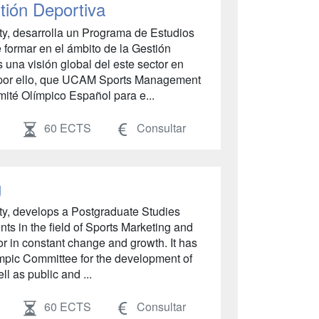
tión Deportiva
, desarrolla un Programa de Estudios
 formar en el ámbito de la Gestión
 una visión global del este sector en
s por ello, que UCAM Sports Management
mité Olímpico Español para e...
60 ECTS
Consultar
g
, develops a Postgraduate Studies
nts in the field of Sports Marketing and
tor in constant change and growth. It has
mpic Committee for the development of
l as public and ...
60 ECTS
Consultar