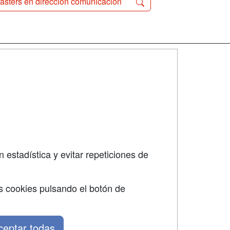
ásters en dirección comunicación
SÍGUENOS EN:
dad
 estadística y evitar repeticiones de
s cookies pulsando el botón de
ceptar todas