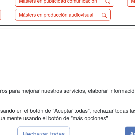
Másters en publicidad comunicación
M
Másters en producción audiovisual
a
Cursos de
Contactar
Formación
enes somos
Confidenciali
Cursos FP
fas publicidad
Aviso legal
Conferencias
so Usuarios
Copyleft
Carreras
so Centros
Universitarias
ros para mejorar nuestros servicios, elaborar información
Oposiciones
sando en el botón de "Aceptar todas", rechazar todas la
nualmente usando el botón de "más opciones"
Rechazar todas
A