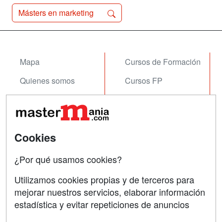
Másters en marketing
Mapa
Cursos de Formación
Quienes somos
Cursos FP
Tarifas publicidad
Conferencias
Acceso Usuarios
Carreras
Universitarias
Cookies
Acceso Centros
Oposiciones
¿Por qué usamos cookies?
SÍGUENOS EN:
Contactar
Utilizamos cookies propias y de terceros para
mejorar nuestros servicios, elaborar información
Confidencialidad
estadística y evitar repeticiones de anuncios
Aviso legal