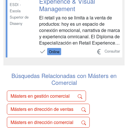
Experience & Visual
ESDI -
Management
Escola
El retail ya no se limita a la venta de
Superior de
productos: hoy es un espacio de
Disseny
conexión emocional, narrativa de marca
y experiencia omnicanal. El Diploma de
Especialización en Retail Experience y
Visual Management aborda el retail
Consultar
Online
desde una visión integral, donde
diseño, branding, experiencia de cliente
y rentabilidad conviven dentro de un
mismo ecosistem...
Búsquedas Relacionadas con Másters en
Comercial
Másters en gestión comercial
Másters en dirección de ventas
Másters en dirección comercial