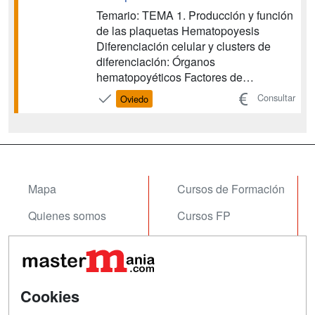
Temario: TEMA 1. Producción y función
de las plaquetas Hematopoyesis
Diferenciación celular y clusters de
diferenciación: Órganos
hematopoyéticos Factores de
crecimiento y hormonas que regulan la
Consultar
Oviedo
hematopoyesis Factores de
transcripción y regulación de la
traducción de ARN mensajero en
hematopoyesis Hematopoyesis durante
la ontogenia Balance inter-lin...
Mapa
Cursos de Formación
Quienes somos
Cursos FP
Tarifas publicidad
Conferencias
Acceso Usuarios
Carreras
Universitarias
Cookies
Acceso Centros
Oposiciones