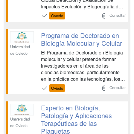
Impactos Evolución y Biogeografía de
Organismos Marinos Sistemas de
Consultar
Oviedo
Información Geográfica y Teledetección
Aspectos Legales y Económicos de los
Recursos Marinos SEGUNDO
Programa de Doctorado en
SEMESTRE Técnicas Moleculares y su
Biología Molecular y Celular
Aplicación ...
Universidad
El Programa de Doctorado en Biología
de Oviedo
molecular y celular pretende formar
investigadores en el área de las
ciencias biomédicas, particularmente
en la práctica con las tecnologías, los
sistemas experimentales, la bibliografía
Consultar
Oviedo
y las infraestructuras empleadas en la
investigación en el ámbito de la
Biología Molecular, la Microbiología, la
Experto en Biología,
Biología Celu...
Patología y Aplicaciones
Universidad
Terapéuticas de las
de Oviedo
Plaquetas