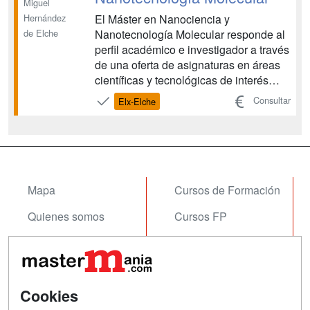
Miguel
El Máster en Nanociencia y
Hernández
Nanotecnología Molecular responde al
de Elche
perfil académico e investigador a través
de una oferta de asignaturas en áreas
científicas y tecnológicas de interés
actual como son la Electrónica
Consultar
Elx-Elche
Molecular, el Nanomagnetismo y la
Espintrónica Molecular, la Química
Supramolecular, la Física de
Superficies, o la Ciencia de los
Materia...
Mapa
Cursos de Formación
Quienes somos
Cursos FP
Tarifas publicidad
Conferencias
Acceso Usuarios
Carreras
Universitarias
Cookies
Acceso Centros