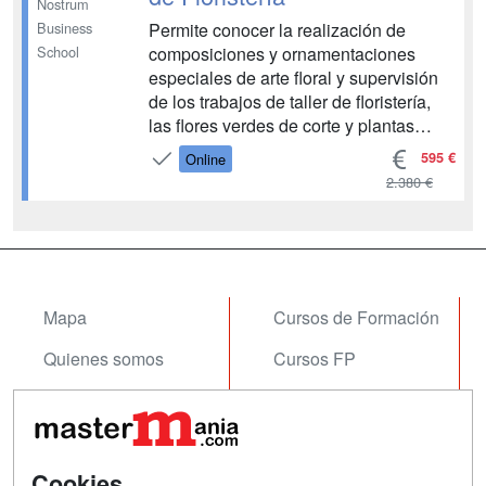
Nostrum
Permite conocer la realización de
Business
composiciones y ornamentaciones
School
especiales de arte floral y supervisión
de los trabajos de taller de floristería,
las flores verdes de corte y plantas
utilizadas en composiciones, los
595 €
Online
materiales, la elaboración de
2.380 €
composiciones, la supervisión y
coordinación de los trabajos de
elaboración y acabado de
composicione...
Mapa
Cursos de Formación
Quienes somos
Cursos FP
Tarifas publicidad
Conferencias
Acceso Usuarios
Carreras
Universitarias
Cookies
Acceso Centros