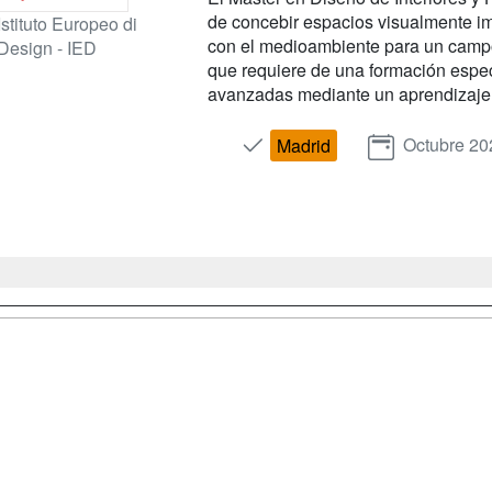
de concebir espacios visualmente i
Istituto Europeo di
con el medioambiente para un campo
Design - IED
que requiere de una formación espec
avanzadas mediante un aprendizaje 
Octubre 20
Madrid
a
Cursos de
Contactar
Formación
enes somos
Confidenciali
Cursos FP
fas publicidad
Aviso legal
Conferencias
so Usuarios
Copyleft