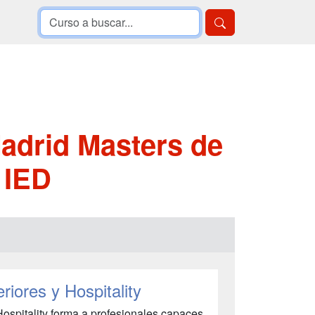
adrid Masters de
 IED
riores y Hospitality
Hospitality forma a profesionales capaces