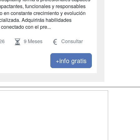
mpactantes, funcionales y responsables
 en constante crecimiento y evolución
ializada. Adquirirás habilidades
conectado con el pre...
26
9 Meses
Consultar
+info gratis
SÍGUENOS EN:
dad