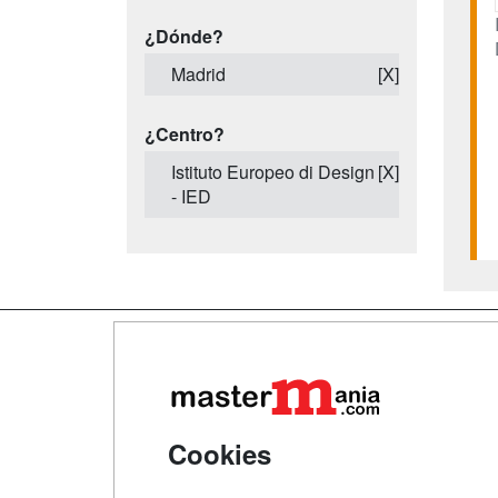
¿Dónde?
Madrid
[X]
¿Centro?
Istituto Europeo di Design
[X]
- IED
Map
Qui
Tari
Cookies
Acce