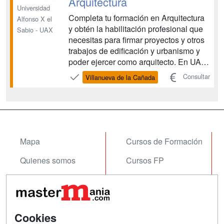
Arquitectura
Universidad
Completa tu formación en Arquitectura
Alfonso X el
y obtén la habilitación profesional que
Sabio - UAX
necesitas para firmar proyectos y otros
trabajos de edificación y urbanismo y
poder ejercer como arquitecto. En UAX
vivirás un máster práctico, conectado
Consultar
Villanueva de la Cañada
con la realidad profesional de la
arquitectura, trabajando con
metodología actual, herramientas
profesionales y un cla...
Mapa
Cursos de Formación
Quienes somos
Cursos FP
Tarifas publicidad
Conferencias
Acceso Usuarios
Carreras
Universitarias
Cookies
Acceso Centros