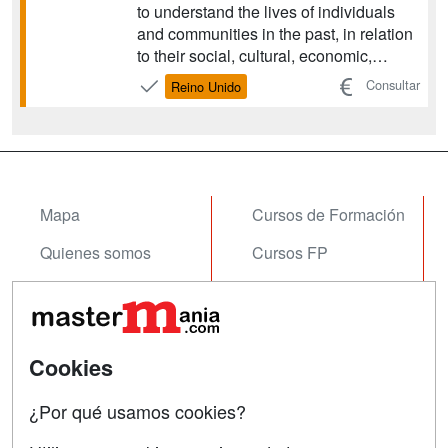
to understand the lives of individuals
and communities in the past, in relation
to their social, cultural, economic,
palaeoenvironmental and evolutionary
Consultar
Reino Unido
contexts....
Mapa
Cursos de Formación
Quienes somos
Cursos FP
Tarifas publicidad
Conferencias
Acceso Usuarios
Carreras
Universitarias
Cookies
Acceso Centros
Oposiciones
¿Por qué usamos cookies?
SÍGUENOS EN: