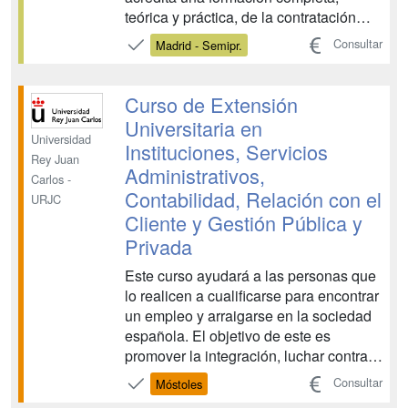
teórica y práctica, de la contratación
pública del sector público local. El
Consultar
Madrid - Semipr.
Máster tiene carácter semipresencial
con el fin de facilitar su realización a
distancia. ...
Curso de Extensión
Universitaria en
Universidad
Instituciones, Servicios
Rey Juan
Administrativos,
Carlos -
Contabilidad, Relación con el
URJC
Cliente y Gestión Pública y
Privada
Este curso ayudará a las personas que
lo realicen a cualificarse para encontrar
un empleo y arraigarse en la sociedad
española. El objetivo de este es
promover la integración, luchar contra
la discriminación y cualificar a las
Consultar
Móstoles
personas con el fin de promover su