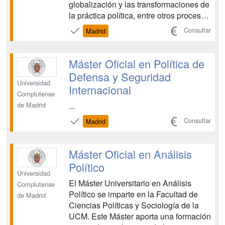
globalización y las transformaciones de
la práctica política, entre otros procesos
históricos, han propiciado la
Consultar
Madrid
emergencia y creciente importancia de
la Comunicación Política: un nuevo
campo de estudio con implicación
Máster Oficial en Política de
fundamentales para el ejer...
Defensa y Seguridad
Universidad
Internacional
Complutense
...
de Madrid
Consultar
Madrid
Máster Oficial en Análisis
Político
Universidad
El Máster Universitario en Análisis
Complutense
Político se imparte en la Facultad de
de Madrid
Ciencias Políticas y Sociología de la
UCM. Este Máster aporta una formación