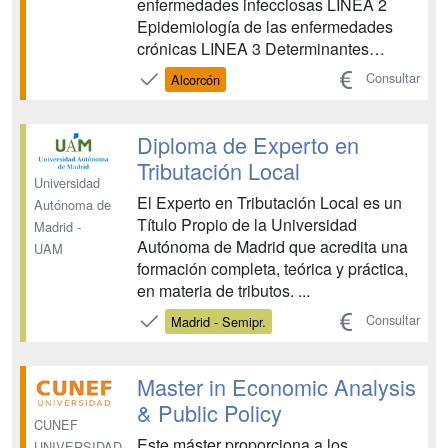
enfermedades infecciosas LINEA 2
Epidemiología de las enfermedades
crónicas LINEA 3 Determinantes
socioeconómicos y desigualdades en
Consultar
Alcorcón
salud LINEA 4 Investigación en
servicios de salud LINEA 5
Envejecimiento, dependencia y
Diploma de Experto en
discapacidad...
Tributación Local
Universidad
El Experto en Tributación Local es un
Autónoma de
Título Propio de la Universidad
Madrid -
Autónoma de Madrid que acredita una
UAM
formación completa, teórica y práctica,
en materia de tributos. ...
Consultar
Madrid - Semipr.
Master in Economic Analysis
& Public Policy
CUNEF
Este máster proporciona a los
UNIVERSIDAD