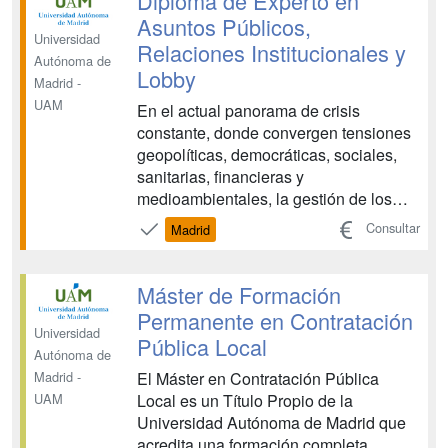
Diploma de Experto en
profesional...
Asuntos Públicos,
Universidad
Relaciones Institucionales y
Autónoma de
Lobby
Madrid -
UAM
En el actual panorama de crisis
constante, donde convergen tensiones
geopolíticas, democráticas, sociales,
sanitarias, financieras y
medioambientales, la gestión de los
asuntos públicos, las relaciones
Consultar
Madrid
institucionales y el lobby se destacan
como áreas de creciente relevancia.
Las empresas y organizaciones de la
Máster de Formación
sociedad civil buscan fortalecer sus ...
Permanente en Contratación
Universidad
Pública Local
Autónoma de
El Máster en Contratación Pública
Madrid -
Local es un Título Propio de la
UAM
Universidad Autónoma de Madrid que
acredita una formación completa,