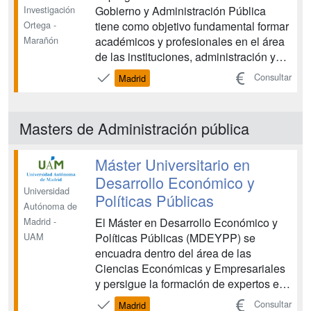
Gobierno y Administración Pública
Investigación
tiene como objetivo fundamental formar
Ortega -
académicos y profesionales en el área
Marañón
de las instituciones, administración y
políticas públicas. Los estudiantes
Consultar
Madrid
adquieren una formación avanzada en
Ciencia Política y de la Administración,
orientada a la especialización
Masters de Administración pública
académica y profe...
Máster Universitario en
Desarrollo Económico y
Universidad
Políticas Públicas
Autónoma de
El Máster en Desarrollo Económico y
Madrid -
Políticas Públicas (MDEYPP) se
UAM
encuadra dentro del área de las
Ciencias Económicas y Empresariales
y persigue la formación de expertos en
el análisis del crecimiento y desarrollo
Consultar
Madrid