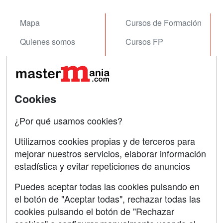
Mapa
Cursos de Formación
Quienes somos
Cursos FP
Tarifas publicidad
Conferencias
Acceso Usuarios
Carreras
Universitarias
Cookies
Acceso Centros
Oposiciones
¿Por qué usamos cookies?
SÍGUENOS EN:
Contactar
Utilizamos cookies propias y de terceros para
mejorar nuestros servicios, elaborar información
Confidencialidad
estadística y evitar repeticiones de anuncios
Aviso legal
Puedes aceptar todas las cookies pulsando en
Copyleft
el botón de "Aceptar todas", rechazar todas las
cookies pulsando el botón de "Rechazar