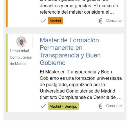
desastres y emergencias. El marco de
referencia del máster considera el
conjunto de decisiones tanto políticas
Consultar
Madrid
como administrativas y de
intervenciones operativas que se llevan
a cabo en las diferentes etapas de un
Máster de Formación
desastre. Se tendrán en ...
Permanente en
Universidad
Transparencia y Buen
Complutense
Gobierno
de Madrid
El Máster en Transparencia y Buen
Gobierno es una formación universitaria
de postgrado, organizada por la
Universidad Complutense de Madrid
(Instituto Complutense de Ciencia de la
Administración), en colaboración con el
Consultar
Madrid - Semipr.
Consejo de Transparencia y Buen
Gobierno de España, que ofrece una
FORMACIÓN PARA LA ACCIÓN, una
enseñanza profesionalizante que a...