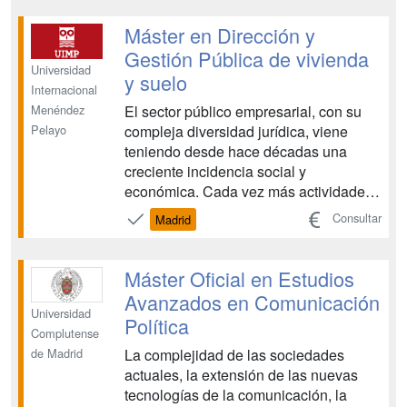
inserción laboral en el mercado y en la
sociedad española. Curso válido para
Máster en Dirección y
realiza...
Gestión Pública de vivienda
Universidad
y suelo
Internacional
El sector público empresarial, con su
Menéndez
compleja diversidad jurídica, viene
Pelayo
teniendo desde hace décadas una
creciente incidencia social y
económica. Cada vez más actividades
y servicios -tanto de naturaleza pública
Consultar
Madrid
como privada- son prestados por
entidades y personificaciones
instrumentales, que ejercen actividades
Máster Oficial en Estudios
propias de las Administraciones pú...
Avanzados en Comunicación
Universidad
Política
Complutense
La complejidad de las sociedades
de Madrid
actuales, la extensión de las nuevas
tecnologías de la comunicación, la