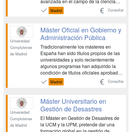
avanzada en el campo de la ciencia
política y de la política aplicada. Está
Consultar
Madrid
dirigido a profundizar los estudios de
graduados y licenciados en ciencia
política y , además, se propone como
Máster Oficial en Gobierno y
un complemen...
Administración Pública
Universidad
Tradicionalmente los másteres en
Complutense
España han sido títulos propios de las
de Madrid
universidades y solo recientemente
algunos programas han adquirido la
condición de títulos oficiales aprobados
por las autoridades educativas. En este
Consultar
Madrid
sentido, el Máster en Gobierno y
Administración pública es una titulación
oficial de Posgrado de la Universidad
Máster Universitario en
Complutense de ...
Gestión de Desastres
Universidad
El Máster en Gestión de Desastres de
Complutense
la UCM y la UPM, pretende dar una
de Madrid
formación global en la gestión de