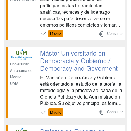
participantes las herramientas
analíticas, técnicas y de liderazgo
necesarias para desenvolverse en
entornos políticos complejos y tomar
decisiones de gran impacto. El
Consultar
Madrid
programa combina el análisis de los
últimos avances en teoría económica
con el diseño y aplicación práctica de
Máster Universitario en
políticas públicas, profundizando en ...
Democracia y Gobierno /
Universidad
Democracy and Goverment
Autónoma de
El Máster en Democracia y Gobierno
Madrid -
está orientado al estudio de la teoría, la
UAM
metodología y la práctica aplicada de la
Ciencia Política y de la Administración
Pública. Su objetivo principal es formar
profesionales de las Ciencias Sociales
Consultar
Madrid
de una forma integral, tanto en el
ámbito académico y la investigación
avanzada como en la práctica