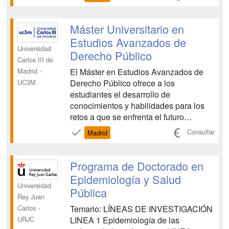
económico, y de las políticas públicas
del Sector Público. El Máster se imparte
en un curso académico y está
Máster Universitario en
organizado en tres trim...
Estudios Avanzados de
Universidad
Derecho Público
Carlos III de
El Máster en Estudios Avanzados de
Madrid -
Derecho Público ofrece a los
UC3M
estudiantes el desarrollo de
conocimientos y habilidades para los
retos a que se enfrenta el futuro
investigador jurídico avanzado: la
Consultar
Madrid
necesidad de afrontar problemas
complejos en un contexto
internacionalizado continuamente
Programa de Doctorado en
cambiante que origina incertidumbre y,
Epidemiología y Salud
consiguientemente, que...
Universidad
Pública
Rey Juan
Temario: LÍNEAS DE INVESTIGACIÓN
Carlos -
LINEA 1 Epidemiología de las
URJC