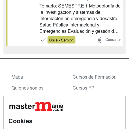
Temario: SEMESTRE 1 Metodología de
la Investigación y sistemas de
información en emergencia y desastre
Salud Pública internacional y
Emergencias Evaluación y gestión del
riesgo SEMESTRE 2 Sistemas de
Consultar
Chile - Semipr.
emergencia y respuesta a desastres
Estudio de los diferentes tipos de
desastres Tesis fin de Master...
Mapa
Cursos de Formación
Quienes somos
Cursos FP
Tarifas publicidad
Conferencias
Acceso Usuarios
Carreras
Universitarias
Cookies
Acceso Centros
Oposiciones