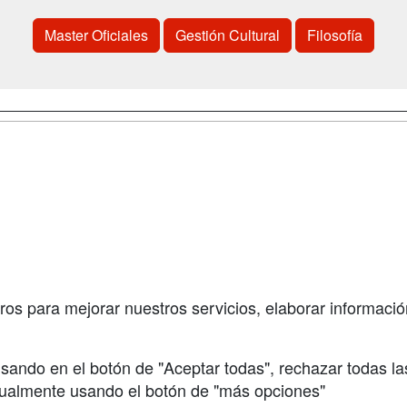
Master Oficiales
Gestión Cultural
Filosofía
a
Cursos de
Contactar
Formación
enes somos
Confidenciali
Cursos FP
fas publicidad
Aviso legal
Conferencias
so Usuarios
Copyleft
Carreras
so Centros
Universitarias
ros para mejorar nuestros servicios, elaborar información
Oposiciones
sando en el botón de "Aceptar todas", rechazar todas la
nualmente usando el botón de "más opciones"