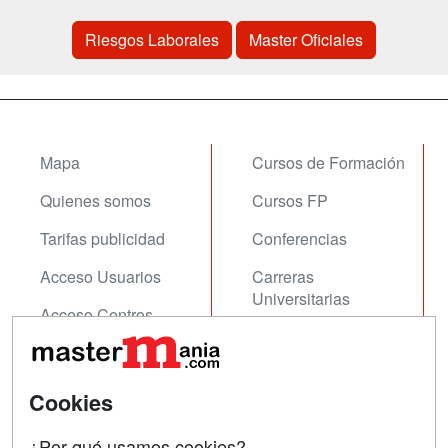
Riesgos Laborales
Master Oficiales
Mapa
Cursos de Formación
Quienes somos
Cursos FP
Tarifas publicidad
Conferencias
Acceso Usuarios
Carreras
Universitarias
Acceso Centros
Oposiciones
SÍGUENOS EN:
Contactar
Cookies
Confidencialidad
¿Por qué usamos cookies?