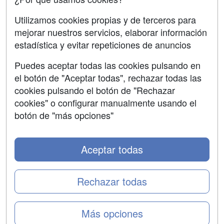
Aviso legal
Utilizamos cookies propias y de terceros para
mejorar nuestros servicios, elaborar información
Copyleft
estadística y evitar repeticiones de anuncios
Puedes aceptar todas las cookies pulsando en
el botón de "Aceptar todas", rechazar todas las
Grupo formazion:
cookies pulsando el botón de "Rechazar
cookies" o configurar manualmente usando el
botón de "más opciones"
Aceptar todas
Rechazar todas
Copyright 2000-2026 Formazion Web, S.L. - Calle
Más opciones
Fermín Caballero, 62 - 28034 Madrid Tel: 91 533 70 78