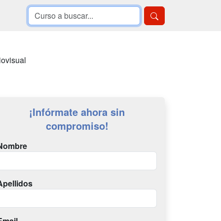
iovisual
¡Infórmate ahora sin
compromiso!
Nombre
Apellidos
Email