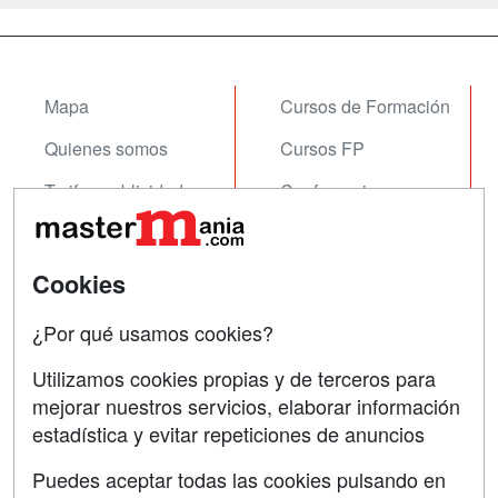
Mapa
Cursos de Formación
Quienes somos
Cursos FP
Tarifas publicidad
Conferencias
Acceso Usuarios
Carreras
Universitarias
Acceso Centros
Cookies
Oposiciones
¿Por qué usamos cookies?
SÍGUENOS EN:
Contactar
Utilizamos cookies propias y de terceros para
mejorar nuestros servicios, elaborar información
Confidencialidad
estadística y evitar repeticiones de anuncios
Aviso legal
Puedes aceptar todas las cookies pulsando en
Copyleft