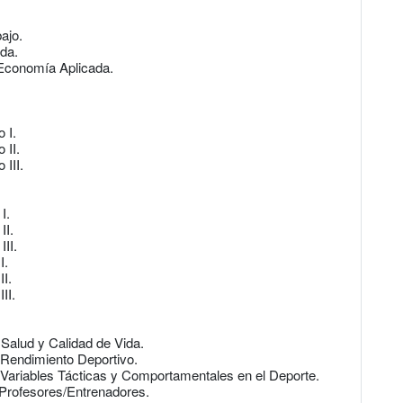
ajo.
ada.
 Economía Aplicada.
 I.
 II.
 III.
I.
II.
III.
I.
II.
II.
, Salud y Calidad de Vida.
y Rendimiento Deportivo.
as Variables Tácticas y Comportamentales en el Deporte.
e Profesores/Entrenadores.