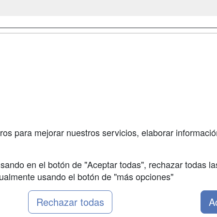
a
Cursos de
Contactar
Formación
enes somos
Confidenciali
Cursos FP
fas publicidad
Aviso legal
Conferencias
so Usuarios
Copyleft
Carreras
so Centros
Universitarias
ros para mejorar nuestros servicios, elaborar información
Oposiciones
sando en el botón de "Aceptar todas", rechazar todas la
nualmente usando el botón de "más opciones"
Rechazar todas
A