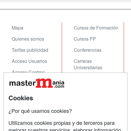
Mapa
Cursos de Formación
Quienes somos
Cursos FP
Tarifas publicidad
Conferencias
Acceso Usuarios
Carreras
Universitarias
Acceso Centros
Oposiciones
SÍGUENOS EN:
Contactar
Cookies
Confidencialidad
¿Por qué usamos cookies?
Aviso legal
Utilizamos cookies propias y de terceros para
mejorar nuestros servicios, elaborar información
Copyleft