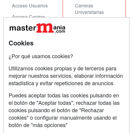
Acceso Usuarios
Carreras
Universitarias
Acceso Centros
Oposiciones
SÍGUENOS EN:
Contactar
Cookies
Confidencialidad
¿Por qué usamos cookies?
Aviso legal
Utilizamos cookies propias y de terceros para
mejorar nuestros servicios, elaborar información
Copyleft
estadística y evitar repeticiones de anuncios
Puedes aceptar todas las cookies pulsando en
el botón de "Aceptar todas", rechazar todas las
Grupo formazion:
cookies pulsando el botón de "Rechazar
cookies" o configurar manualmente usando el
botón de "más opciones"