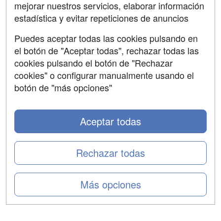
mejorar nuestros servicios, elaborar información
Confidencialidad
estadística y evitar repeticiones de anuncios
Aviso legal
Puedes aceptar todas las cookies pulsando en
Copyleft
el botón de "Aceptar todas", rechazar todas las
cookies pulsando el botón de "Rechazar
cookies" o configurar manualmente usando el
botón de "más opciones"
Grupo formazion:
Aceptar todas
Rechazar todas
Más opciones
Copyright 2000-2026 Formazion Web, S.L. - Calle