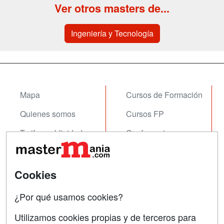
Ver otros masters de...
Ingeniería y Tecnología
Mapa
Cursos de Formación
Quienes somos
Cursos FP
Tarifas publicidad
Conferencias
Acceso Usuarios
Carreras
Universitarias
Acceso Centros
Cookies
Oposiciones
¿Por qué usamos cookies?
SÍGUENOS EN:
Contactar
Utilizamos cookies propias y de terceros para