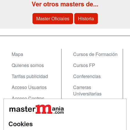
Ver otros masters de...
Master Oficiales
Historia
Mapa
Cursos de Formación
Quienes somos
Cursos FP
Tarifas publicidad
Conferencias
Acceso Usuarios
Carreras
Universitarias
Acceso Centros
Oposiciones
SÍGUENOS EN:
Contactar
Cookies