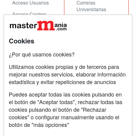
Acceso Usuarios
Carreras
Universitarias
Acceso Centros
Oposiciones
SÍGUENOS EN:
Contactar
Cookies
Confidencialidad
¿Por qué usamos cookies?
Aviso legal
Utilizamos cookies propias y de terceros para
mejorar nuestros servicios, elaborar información
Copyleft
estadística y evitar repeticiones de anuncios
Puedes aceptar todas las cookies pulsando en
el botón de "Aceptar todas", rechazar todas las
Grupo formazion:
cookies pulsando el botón de "Rechazar
cookies" o configurar manualmente usando el
botón de "más opciones"