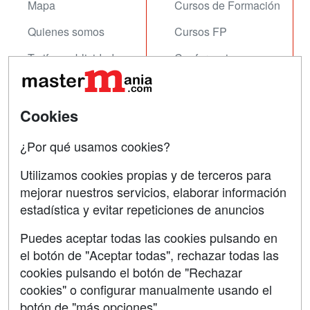
Mapa
Cursos de Formación
Quienes somos
Cursos FP
Tarifas publicidad
Conferencias
Acceso Usuarios
Carreras
Universitarias
Acceso Centros
Cookies
Oposiciones
¿Por qué usamos cookies?
SÍGUENOS EN:
Contactar
Utilizamos cookies propias y de terceros para
mejorar nuestros servicios, elaborar información
Confidencialidad
estadística y evitar repeticiones de anuncios
Aviso legal
Puedes aceptar todas las cookies pulsando en
Copyleft
el botón de "Aceptar todas", rechazar todas las
cookies pulsando el botón de "Rechazar
cookies" o configurar manualmente usando el
botón de "más opciones"