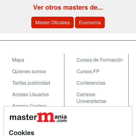
Ver otros masters de...
Master Oficiales
Economía
Mapa
Cursos de Formación
Quienes somos
Cursos FP
Tarifas publicidad
Conferencias
Acceso Usuarios
Carreras
Universitarias
Acceso Centros
Oposiciones
SÍGUENOS EN:
Contactar
Cookies