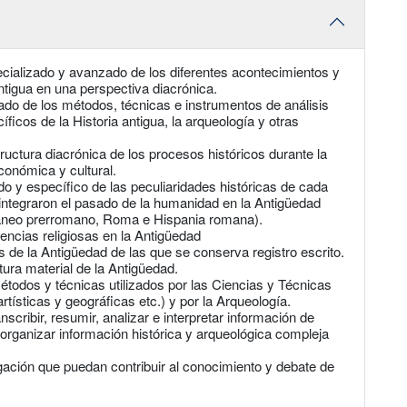
pecializado y avanzado de los diferentes acontecimientos y
tigua en una perspectiva diacrónica.
ado de los métodos, técnicas e instrumentos de análisis
íficos de la Historia antigua, la arqueología y otras
ructura diacrónica de los procesos históricos durante la
económica y cultural.
o y específico de las peculiaridades históricas de cada
 integraron el pasado de la humanidad en la Antigüedad
rráneo prerromano, Roma e Hispania romana).
encias religiosas en la Antigüedad
s de la Antigüedad de las que se conserva registro escrito.
tura material de la Antigüedad.
étodos y técnicas utilizados por las Ciencias y Técnicas
artísticas y geográficas etc.) y por la Arqueología.
anscribir, resumir, analizar e interpretar información de
 organizar información histórica y arqueológica compleja
igación que puedan contribuir al conocimiento y debate de