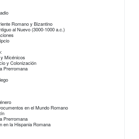
cadio
riente Romano y Bizantino
Antiguo al Nuevo (3000-1000 a.c.)
aciones
ipcio
:
 y Micénicos
cio y Colonización
nia Prerromana
iego
Género
y Documentos en el Mundo Romano
tín
nia Prerromana
ón en la Hispania Romana