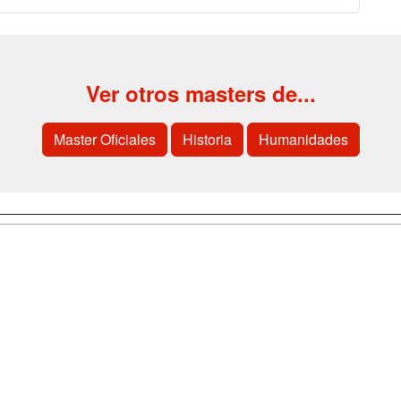
Ver otros masters de...
Master Oficiales
Historia
Humanidades
a
Cursos de
Contactar
Formación
enes somos
Confidenciali
Cursos FP
fas publicidad
Aviso legal
Conferencias
so Usuarios
Copyleft
Carreras
so Centros
Universitarias