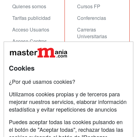
Quienes somos
Cursos FP
Tarifas publicidad
Conferencias
Acceso Usuarios
Carreras
Universitarias
Acceso Centros
Oposiciones
SÍGUENOS EN:
Contactar
Cookies
Confidencialidad
¿Por qué usamos cookies?
Aviso legal
Utilizamos cookies propias y de terceros para
mejorar nuestros servicios, elaborar información
Copyleft
estadística y evitar repeticiones de anuncios
Puedes aceptar todas las cookies pulsando en
el botón de "Aceptar todas", rechazar todas las
Grupo formazion: