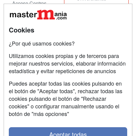
Acceso Centros
Oposiciones
SÍGUENOS EN:
Contactar
Cookies
Confidencialidad
¿Por qué usamos cookies?
Aviso legal
Utilizamos cookies propias y de terceros para
mejorar nuestros servicios, elaborar información
Copyleft
estadística y evitar repeticiones de anuncios
Puedes aceptar todas las cookies pulsando en
el botón de "Aceptar todas", rechazar todas las
Grupo formazion:
cookies pulsando el botón de "Rechazar
cookies" o configurar manualmente usando el
botón de "más opciones"
Aceptar todas