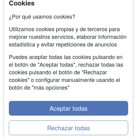
Acceso Centros
Cookies
Oposiciones
¿Por qué usamos cookies?
SÍGUENOS EN:
Contactar
Utilizamos cookies propias y de terceros para
mejorar nuestros servicios, elaborar información
Confidencialidad
estadística y evitar repeticiones de anuncios
Aviso legal
Puedes aceptar todas las cookies pulsando en
Copyleft
el botón de "Aceptar todas", rechazar todas las
cookies pulsando el botón de "Rechazar
cookies" o configurar manualmente usando el
botón de "más opciones"
Grupo formazion:
Aceptar todas
Rechazar todas