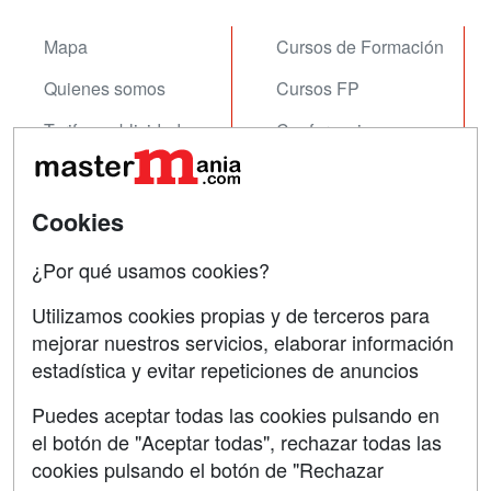
Mapa
Cursos de Formación
Quienes somos
Cursos FP
Tarifas publicidad
Conferencias
Acceso Usuarios
Carreras
Universitarias
Acceso Centros
Cookies
Oposiciones
¿Por qué usamos cookies?
SÍGUENOS EN:
Contactar
Utilizamos cookies propias y de terceros para
mejorar nuestros servicios, elaborar información
Confidencialidad
estadística y evitar repeticiones de anuncios
Aviso legal
Puedes aceptar todas las cookies pulsando en
Copyleft
el botón de "Aceptar todas", rechazar todas las
cookies pulsando el botón de "Rechazar