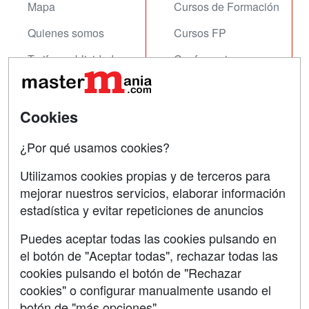
Mapa
Cursos de Formación
Quienes somos
Cursos FP
Tarifas publicidad
Conferencias
Acceso Usuarios
Carreras
Universitarias
Acceso Centros
Cookies
Oposiciones
¿Por qué usamos cookies?
SÍGUENOS EN:
Contactar
Utilizamos cookies propias y de terceros para
mejorar nuestros servicios, elaborar información
Confidencialidad
estadística y evitar repeticiones de anuncios
Aviso legal
Puedes aceptar todas las cookies pulsando en
Copyleft
el botón de "Aceptar todas", rechazar todas las
cookies pulsando el botón de "Rechazar
cookies" o configurar manualmente usando el
botón de "más opciones"