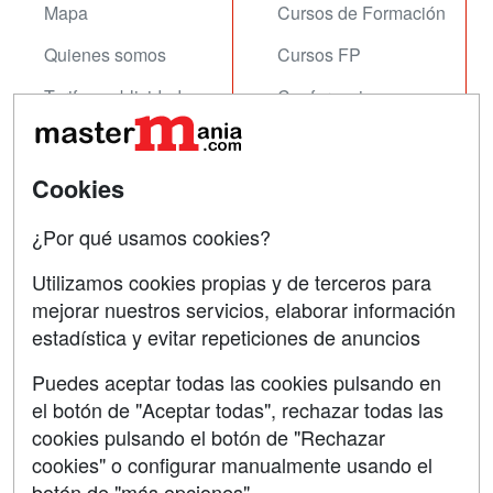
Mapa
Cursos de Formación
Quienes somos
Cursos FP
Tarifas publicidad
Conferencias
Acceso Usuarios
Carreras
Universitarias
Acceso Centros
Cookies
Oposiciones
¿Por qué usamos cookies?
SÍGUENOS EN:
Contactar
Utilizamos cookies propias y de terceros para
mejorar nuestros servicios, elaborar información
Confidencialidad
estadística y evitar repeticiones de anuncios
Aviso legal
Puedes aceptar todas las cookies pulsando en
Copyleft
el botón de "Aceptar todas", rechazar todas las
cookies pulsando el botón de "Rechazar
cookies" o configurar manualmente usando el
botón de "más opciones"