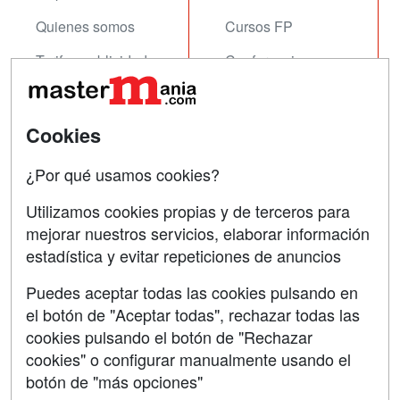
Quienes somos
Cursos FP
Tarifas publicidad
Conferencias
Acceso Usuarios
Carreras
Universitarias
Acceso Centros
Cookies
Oposiciones
¿Por qué usamos cookies?
SÍGUENOS EN:
Contactar
Utilizamos cookies propias y de terceros para
mejorar nuestros servicios, elaborar información
Confidencialidad
estadística y evitar repeticiones de anuncios
Aviso legal
Puedes aceptar todas las cookies pulsando en
Copyleft
el botón de "Aceptar todas", rechazar todas las
cookies pulsando el botón de "Rechazar
cookies" o configurar manualmente usando el
botón de "más opciones"