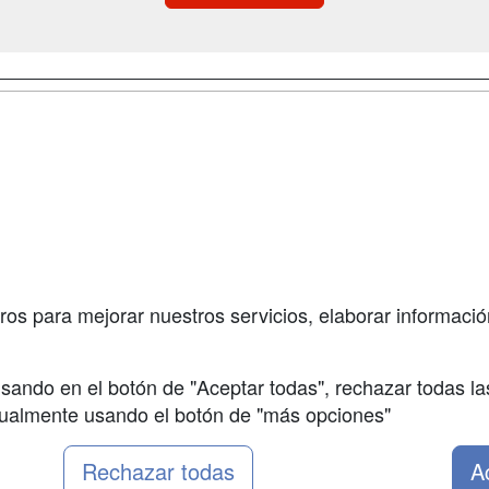
a
Cursos de
Contactar
Formación
enes somos
Confidenciali
Cursos FP
fas publicidad
Aviso legal
Conferencias
so Usuarios
Copyleft
Carreras
so Centros
Universitarias
ros para mejorar nuestros servicios, elaborar información
Oposiciones
sando en el botón de "Aceptar todas", rechazar todas la
nualmente usando el botón de "más opciones"
Rechazar todas
A