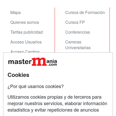
Mapa
Cursos de Formación
Quienes somos
Cursos FP
Tarifas publicidad
Conferencias
Acceso Usuarios
Carreras
Universitarias
Acceso Centros
Oposiciones
SÍGUENOS EN:
Contactar
Cookies
Confidencialidad
¿Por qué usamos cookies?
Aviso legal
Utilizamos cookies propias y de terceros para
Copyleft
mejorar nuestros servicios, elaborar información
estadística y evitar repeticiones de anuncios