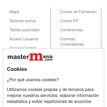
Mapa
Cursos de Formación
Quienes somos
Cursos FP
Tarifas publicidad
Conferencias
Acceso Usuarios
Carreras
Universitarias
Acceso Centros
Oposiciones
SÍGUENOS EN:
Contactar
Cookies
Confidencialidad
¿Por qué usamos cookies?
Aviso legal
Utilizamos cookies propias y de terceros para
mejorar nuestros servicios, elaborar información
Copyleft
estadística y evitar repeticiones de anuncios