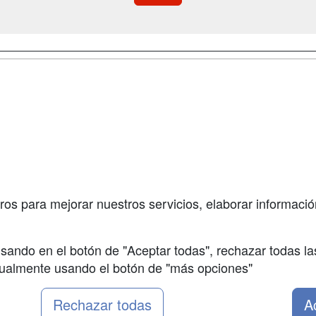
a
Cursos de
Contactar
Formación
enes somos
Confidenciali
Cursos FP
fas publicidad
Aviso legal
Conferencias
so Usuarios
Copyleft
Carreras
so Centros
Universitarias
ros para mejorar nuestros servicios, elaborar información
Oposiciones
sando en el botón de "Aceptar todas", rechazar todas la
nualmente usando el botón de "más opciones"
Rechazar todas
A