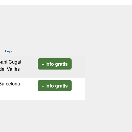
Lugar
ant Cugat
+ info gratis
del Vallès
Barcelona
+ info gratis