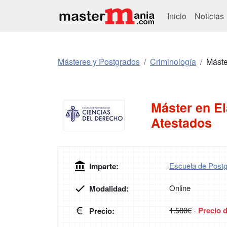
Inicio
Noticias
Másteres y Postgrados
Criminología
Máste
Máster en El
Atestados
Escuela de Postg
Imparte:
Online
Modalidad:
1.580€
-
Precio 
Precio: