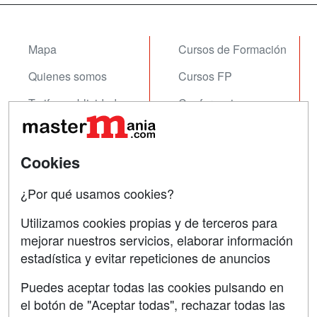
Mapa
Cursos de Formación
Quienes somos
Cursos FP
Tarifas publicidad
Conferencias
Acceso Usuarios
Carreras
Universitarias
Acceso Centros
Cookies
Oposiciones
¿Por qué usamos cookies?
SÍGUENOS EN:
Contactar
Utilizamos cookies propias y de terceros para
mejorar nuestros servicios, elaborar información
Confidencialidad
estadística y evitar repeticiones de anuncios
Aviso legal
Puedes aceptar todas las cookies pulsando en
Copyleft
el botón de "Aceptar todas", rechazar todas las