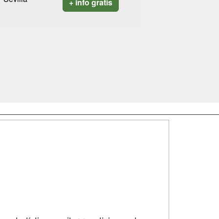
+ info gratis
SÍGUENOS EN:
dad