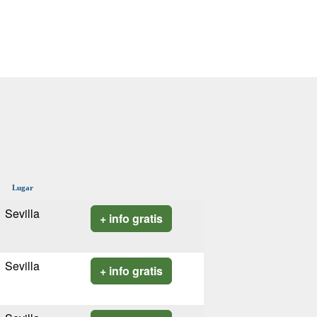
Lugar
Sevilla
+ info gratis
Sevilla
+ info gratis