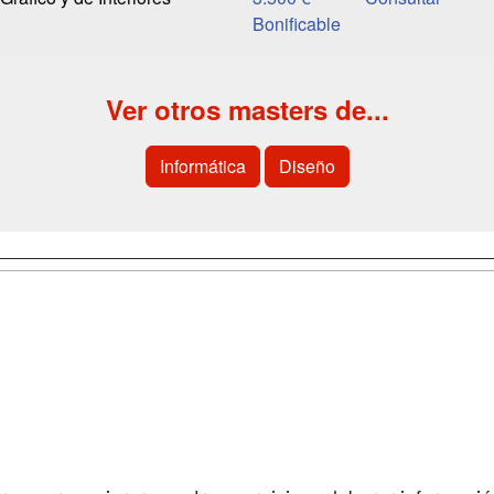
Bonificable
Ver otros masters de...
Informática
Diseño
a
Cursos de
Contactar
Formación
enes somos
Confidenciali
Cursos FP
fas publicidad
Aviso legal
Conferencias
so Usuarios
Copyleft
Carreras
so Centros
Universitarias