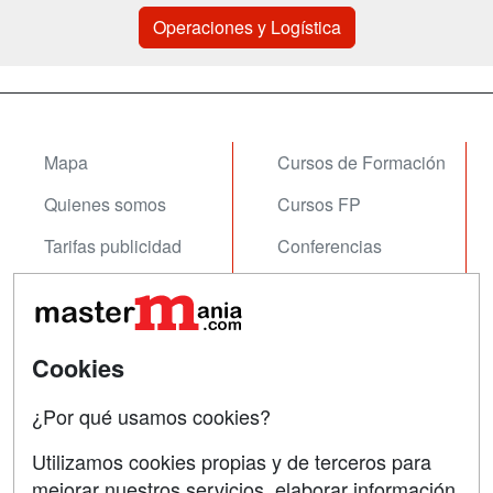
Operaciones y Logística
Mapa
Cursos de Formación
Quienes somos
Cursos FP
Tarifas publicidad
Conferencias
Acceso Usuarios
Carreras
Universitarias
Acceso Centros
Oposiciones
Cookies
SÍGUENOS EN:
¿Por qué usamos cookies?
Contactar
Utilizamos cookies propias y de terceros para
Confidencialidad
mejorar nuestros servicios, elaborar información