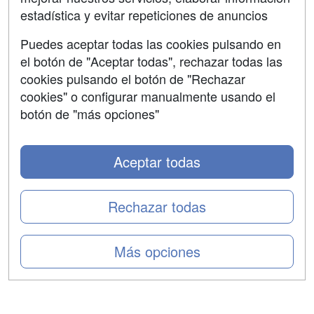
Aviso legal
estadística y evitar repeticiones de anuncios
Copyleft
Puedes aceptar todas las cookies pulsando en
el botón de "Aceptar todas", rechazar todas las
cookies pulsando el botón de "Rechazar
cookies" o configurar manualmente usando el
Grupo formazion:
botón de "más opciones"
Aceptar todas
Rechazar todas
Más opciones
Copyright 2000-2026 Formazion Web, S.L. - Calle
Fermín Caballero, 62 - 28034 Madrid Tel: 91 533 70 78