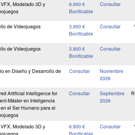
n VFX, Modelado 3D y
6.900 €
eojuegos
Bonificable
llo de Videojuegos
3.900 €
Bonificable
llo de Videojuegos
3.900 €
Bonificable
rio en Diseño y Desarrollo de
Noviembre
2026
Artificial Intelligence for
Septiembre
R
t-Máster en Inteligencia
2026
a en el Ser Humano para el
eojuegos
n VFX, Modelado 3D y
6.900 €
eojuegos
Bonificable