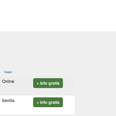
Lugar
Online
+ info gratis
Sevilla
+ info gratis