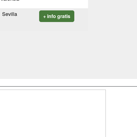
Sevilla
+ info gratis
SÍGUENOS EN:
dad