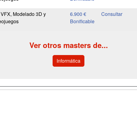
n VFX, Modelado 3D y
6.900 €
eojuegos
Bonificable
Ver otros masters de...
Informática
a
Cursos de
Contactar
Formación
enes somos
Confidenciali
Cursos FP
fas publicidad
Aviso legal
Conferencias
so Usuarios
Copyleft