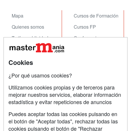
Mapa
Cursos de Formación
Quienes somos
Cursos FP
Tarifas publicidad
Conferencias
Acceso Usuarios
Carreras
Universitarias
Acceso Centros
Cookies
Oposiciones
¿Por qué usamos cookies?
SÍGUENOS EN:
Contactar
Utilizamos cookies propias y de terceros para
mejorar nuestros servicios, elaborar información
Confidencialidad
estadística y evitar repeticiones de anuncios
Aviso legal
Puedes aceptar todas las cookies pulsando en
Copyleft
el botón de "Aceptar todas", rechazar todas las
cookies pulsando el botón de "Rechazar