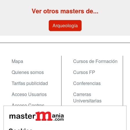
Ver otros masters de...
Arqueología
Mapa
Cursos de Formación
Quienes somos
Cursos FP
Tarifas publicidad
Conferencias
Acceso Usuarios
Carreras
Universitarias
Acceso Centros
Oposiciones
SÍGUENOS EN:
Contactar