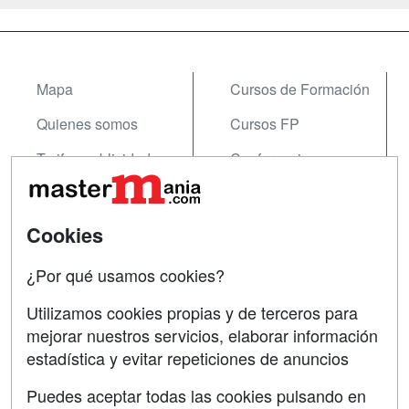
Mapa
Cursos de Formación
Quienes somos
Cursos FP
Tarifas publicidad
Conferencias
Acceso Usuarios
Carreras
Universitarias
Acceso Centros
Cookies
Oposiciones
¿Por qué usamos cookies?
SÍGUENOS EN:
Contactar
Utilizamos cookies propias y de terceros para
mejorar nuestros servicios, elaborar información
Confidencialidad
estadística y evitar repeticiones de anuncios
Aviso legal
Puedes aceptar todas las cookies pulsando en
Copyleft