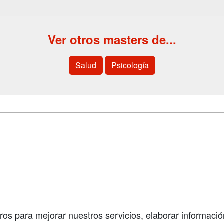
Ver otros masters de...
Salud
Psicología
a
Cursos de
Contactar
Formación
enes somos
Confidenciali
Cursos FP
fas publicidad
Aviso legal
Conferencias
so Usuarios
Copyleft
Carreras
so Centros
Universitarias
ros para mejorar nuestros servicios, elaborar información