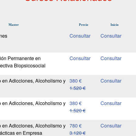
Master
Precio
Inicio
ones
ión Permanente en
ectiva Biopsicosocial
 en Adicciones, Alcoholismo y
380 €
1.520 €
 en Adicciones, Alcoholismo y
380 €
1.520 €
 en Adicciones, Alcoholismo y
780 €
rácticas en Empresa
3.120 €