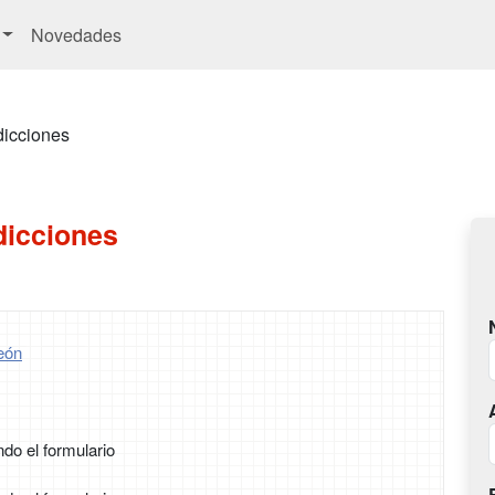
Novedades
dicciones
dicciones
eón
ndo el formulario