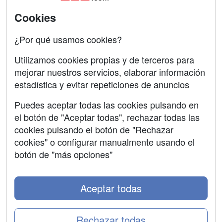
Universitarias
Acceso Centros
Cookies
Oposiciones
¿Por qué usamos cookies?
SÍGUENOS EN:
Contactar
Utilizamos cookies propias y de terceros para
mejorar nuestros servicios, elaborar información
Confidencialidad
estadística y evitar repeticiones de anuncios
Aviso legal
Puedes aceptar todas las cookies pulsando en
Copyleft
el botón de "Aceptar todas", rechazar todas las
cookies pulsando el botón de "Rechazar
cookies" o configurar manualmente usando el
botón de "más opciones"
Grupo formazion:
Aceptar todas
Rechazar todas