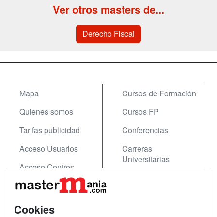
Ver otros masters de...
Derecho Fiscal
Mapa
Cursos de Formación
Quienes somos
Cursos FP
Tarifas publicidad
Conferencias
Acceso Usuarios
Carreras
Universitarias
Acceso Centros
Oposiciones
SÍGUENOS EN:
Contactar
Cookies