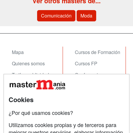
Ver otros masters de...
Comunicación
Moda
Mapa
Cursos de Formación
Quienes somos
Cursos FP
Tarifas publicidad
Conferencias
Acceso Usuarios
Carreras
Universitarias
Acceso Centros
Cookies
Oposiciones
¿Por qué usamos cookies?
SÍGUENOS EN:
Contactar
Utilizamos cookies propias y de terceros para
mejorar nuestros servicios, elaborar información
Confidencialidad