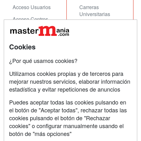
Acceso Usuarios
Carreras
Universitarias
Acceso Centros
Oposiciones
SÍGUENOS EN:
Contactar
Cookies
Confidencialidad
¿Por qué usamos cookies?
Aviso legal
Utilizamos cookies propias y de terceros para
mejorar nuestros servicios, elaborar información
Copyleft
estadística y evitar repeticiones de anuncios
Puedes aceptar todas las cookies pulsando en
el botón de "Aceptar todas", rechazar todas las
Grupo formazion:
cookies pulsando el botón de "Rechazar
cookies" o configurar manualmente usando el
botón de "más opciones"