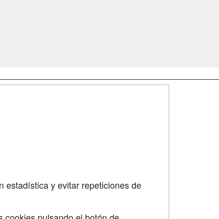
SÍGUENOS EN:
dad
 estadística y evitar repeticiones de
s cookies pulsando el botón de