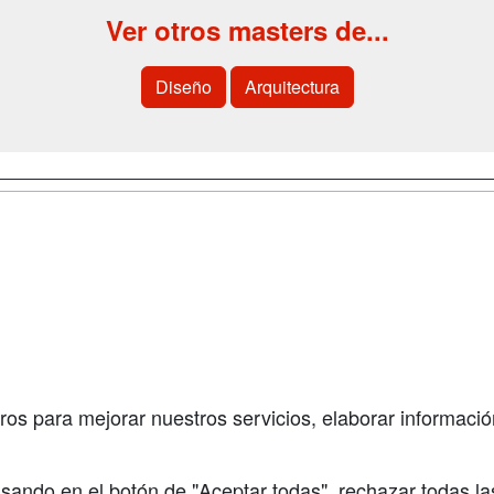
Ver otros masters de...
Diseño
Arquitectura
a
Cursos de
Contactar
Formación
enes somos
Confidenciali
Cursos FP
fas publicidad
Aviso legal
Conferencias
so Usuarios
Copyleft
Carreras
so Centros
Universitarias
ros para mejorar nuestros servicios, elaborar información
Oposiciones
sando en el botón de "Aceptar todas", rechazar todas la