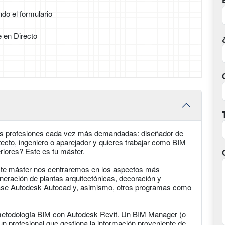
ndo el formulario
e en Directo
las profesiones cada vez más demandadas: diseñador de
ecto, ingeniero o aparejador y quieres trabajar como BIM
riores? Este es tu máster.
este máster nos centraremos en los aspectos más
eneración de plantas arquitectónicas, decoración y
base Autodesk Autocad y, asimismo, otros programas como
metodología BIM con Autodesk Revit. Un BIM Manager (o
n profesional que gestiona la información proveniente de