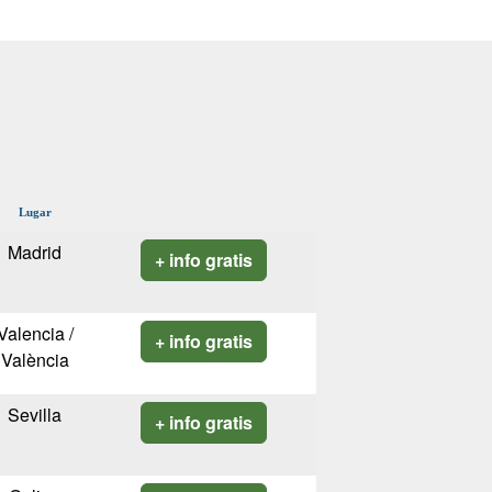
Lugar
Madrid
+ info gratis
Valencia /
+ info gratis
València
Sevilla
+ info gratis